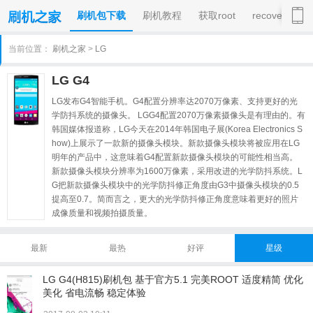
刷机包下载
刷机教程
获取root
recovery
当前位置：
刷机之家
>
LG
LG G4
LG发布G4智能手机。G4配置分辨率达2070万像素、支持更好的光
学防抖系统的摄像头。 LGG4配置2070万像素摄像头是有理由的。有
韩国媒体报道称，LG今天在2014年韩国电子展(Korea Electronics S
how)上展示了一款新的摄像头模块。新款摄像头模块将被应用在LG
明年的产品中，这意味着G4配置新款摄像头模块的可能性相当高。
新款摄像头模块分辨率为1600万像素，采用改进的光学防抖系统。L
G把新款摄像头模块中的光学防抖修正角度由G3中摄像头模块的0.5
提高至0.7。简而言之，更大的光学防抖修正角度意味着更好的照片
成像质量和视频拍摄质量。
最新
最热
好评
星级
LG G4(H815)刷机包 基于官方5.1 完美ROOT 适度精简 优化
美化 省电流畅 稳定体验